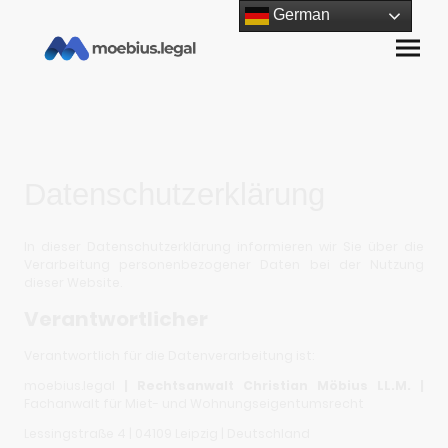
German
Datenschutzerklärung
In dieser Datenschutzerklärung informieren wir Sie über die
Verarbeitung personenbezogener Daten bei der Nutzung
dieser Website.
Verantwortlicher
Verantwortlich für die Datenverarbeitung ist:
moebius.legal
| Rechtsanwalt Christian Möbius LL.M. |
Fachanwalt für Miet- und Wohnungseigentumsrecht
Lessingstraße 4 | 04109 Leipzig | Deutschland