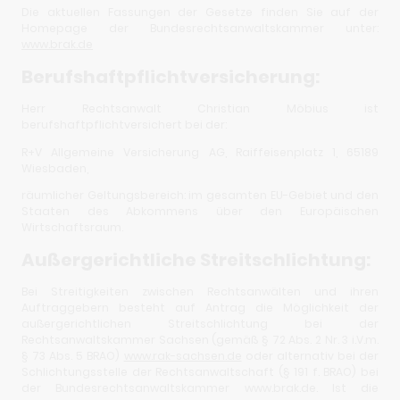
Die aktuellen Fassungen der Gesetze finden Sie auf der
Homepage der Bundesrechtsanwaltskammer unter:
www.brak.de
Berufshaftpflichtversicherung:
Herr Rechtsanwalt Christian Möbius ist
berufshaftpflichtversichert bei der:
R+V Allgemeine Versicherung AG, Raiffeisenplatz 1, 65189
Wiesbaden,
räumlicher Geltungsbereich: im gesamten EU-Gebiet und den
Staaten des Abkommens über den Europäischen
Wirtschaftsraum.
Außergerichtliche Streitschlichtung:
Bei Streitigkeiten zwischen Rechtsanwälten und ihren
Auftraggebern besteht auf Antrag die Möglichkeit der
außergerichtlichen Streitschlichtung bei der
Rechtsanwaltskammer Sachsen (gemäß § 72 Abs. 2 Nr. 3 i.V.m.
§ 73 Abs. 5 BRAO)
www.rak-sachsen.de
oder alternativ bei der
Schlichtungsstelle der Rechtsanwaltschaft (§ 191 f. BRAO) bei
der Bundesrechtsanwaltskammer www.brak.de. Ist die