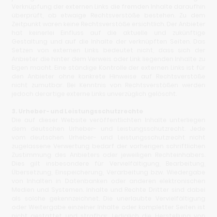
Verknüpfung der externen Links die fremden Inhalte daraufhin
überprüft, ob etwaige Rechtsverstöße bestehen. Zu dem
Zeitpunkt waren keine Rechtsverstöße ersichtlich. Der Anbieter
hat keinerlei Einfluss auf die aktuelle und zukünftige
Gestaltung und auf die Inhalte der verknüpften Seiten. Das
Setzen von externen Links bedeutet nicht, dass sich der
Anbieter die hinter dem Verweis oder Link liegenden Inhalte zu
Eigen macht. Eine ständige Kontrolle der externen Links ist für
den Anbieter ohne konkrete Hinweise auf Rechtsverstöße
nicht zumutbar. Bei Kenntnis von Rechtsverstößen werden
jedoch derartige externe Links unverzüglich gelöscht.
3. Urheber- und Leistungsschutzrechte
Die auf dieser Website veröffentlichten Inhalte unterliegen
dem deutschen Urheber- und Leistungsschutzrecht. Jede
vom deutschen Urheber- und Leistungsschutzrecht nicht
zugelassene Verwertung bedarf der vorherigen schriftlichen
Zustimmung des Anbieters oder jeweiligen Rechteinhabers.
Dies gilt insbesondere für Vervielfältigung, Bearbeitung,
Übersetzung, Einspeicherung, Verarbeitung bzw. Wiedergabe
von Inhalten in Datenbanken oder anderen elektronischen
Medien und Systemen. Inhalte und Rechte Dritter sind dabei
als solche gekennzeichnet. Die unerlaubte Vervielfältigung
oder Weitergabe einzelner Inhalte oder kompletter Seiten ist
nicht gestattet und strafbar. Lediglich die Herstellung von