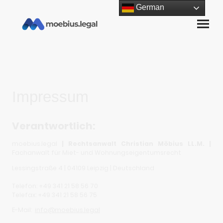
German
Impressum
Verantwortlich:
moebius.legal
| Rechtsanwalt Christian Möbius LL.M. |
Fachanwalt für Miet- und Wohnungseigentumsrecht
Lessingstraße 4 | 04109 Leipzig | Deutschland
Telefon: +49 341 21 58 56 70
Telefax: +49 341 21 58 56 75
E-Mail:
info@moebius.legal